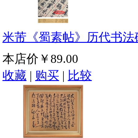
米芾《蜀素帖》历代书法
本店价
￥89.00
收藏
|
购买
|
比较