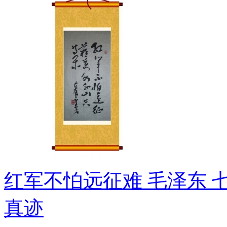
红军不怕远征难 毛泽东 七
真迹