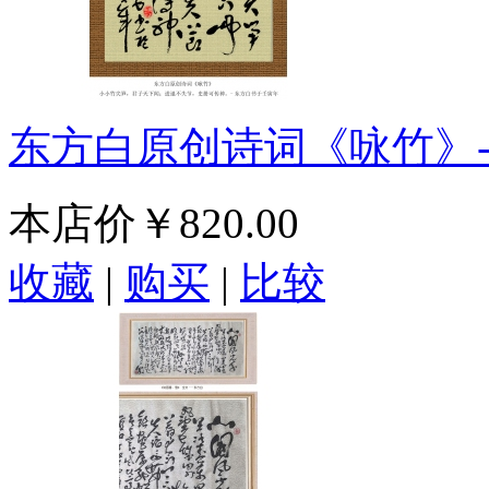
东方白原创诗词《咏竹》
本店价
￥820.00
收藏
|
购买
|
比较