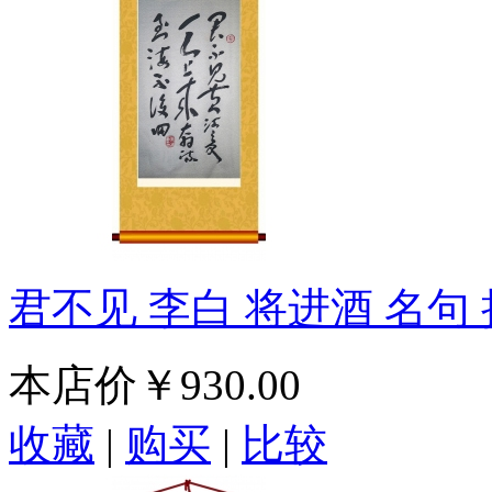
君不见 李白 将进酒 名
本店价
￥930.00
收藏
|
购买
|
比较