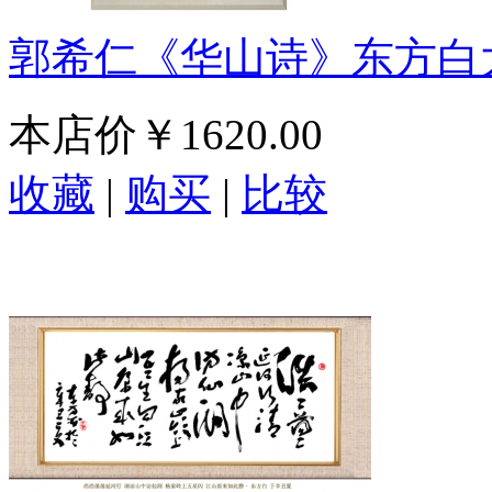
郭希仁《华山诗》东方白
本店价
￥1620.00
收藏
|
购买
|
比较