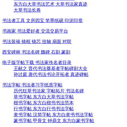
东方白大草书法艺术 大草书法家真迹
大草书法长卷
书法者工具 文房四宝 笔墨纸砚 印泥印章
书画家 书法爱好者 交流交易平台
书法装裱 镜框 镜芯 挂轴 扇面 对联
西安碑林 书法名碑 魏碑 石刻 篆刻
电子版字帖下载 书法家佚名者目录
王献之 晋代书法奠基者字帖碑刻大全
孙过庭 唐代书法书论开拓者 真迹碑帖
书法字帖 书法者习字纸质字帖
历代狂草书法家 字帖拓片 书法名碑
草书字帖 东方白大草书法字帖
楷书字帖 东方白楷书书法范本
行书字帖 东方白行书书法字帖
隶书字帖 汉简字帖 东方白隶书书法字帖
篆书字帖 甲骨文 钟鼎文 东方白篆书字帖