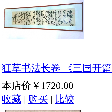
狂草书法长卷 《三国开篇
本店价
￥1720.00
收藏
|
购买
|
比较