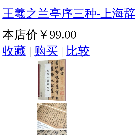
王羲之兰亭序三种-上海
本店价
￥99.00
收藏
|
购买
|
比较