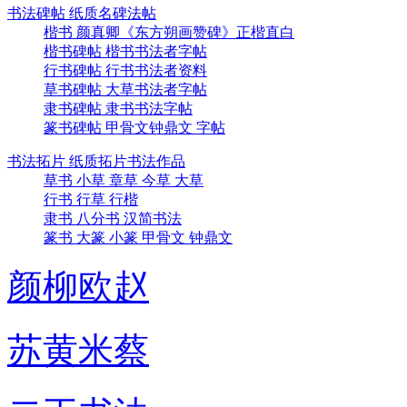
书法碑帖 纸质名碑法帖
楷书 颜真卿《东方朔画赞碑》正楷直白
楷书碑帖 楷书书法者字帖
行书碑帖 行书书法者资料
草书碑帖 大草书法者字帖
隶书碑帖 隶书书法字帖
篆书碑帖 甲骨文钟鼎文 字帖
书法拓片 纸质拓片书法作品
草书 小草 章草 今草 大草
行书 行草 行楷
隶书 八分书 汉简书法
篆书 大篆 小篆 甲骨文 钟鼎文
颜柳欧赵
苏黄米蔡