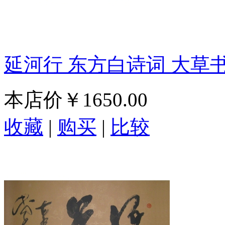
延河行 东方白诗词 大草
本店价
￥1650.00
收藏
|
购买
|
比较