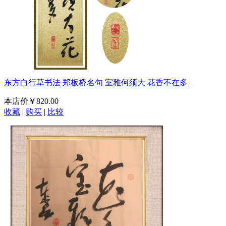
东方白行草书法 郑板桥名句 室雅何须大 花香不在多
本店价
￥820.00
收藏
|
购买
|
比较