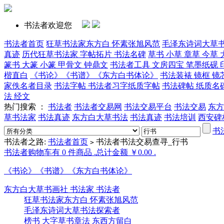
书法者欢迎您
书法者首页
狂草书法家东方白 怀素张旭风范
毛泽东诗词大草
真迹
历代狂草书法家 字帖拓片 书法名碑
草书 小草 章草 今草 
篆书 大篆 小篆 甲骨文 钟鼎文
书法者工具 文房四宝 笔墨纸砚 
楷直白
《书论》《书谱》《东方白书体论》
书法装裱 镜框 镜
家佚名者目录
书法字帖 书法者习字纸质字帖
书法碑帖 纸质名
法 经文
热门搜索 ：
书法者
书法者交易网
书法交易平台
书法交易
东方
草书法家
书法真迹
东方白大草书法
书法真迹
书法培训
西安碑
书
书法者之路:
书法者首页
书法者书法交易查寻_行书
>
书法者购物车有 0 件商品 .总计金额 ￥0.00 .
《书论》《书谱》《东方白书体论》
东方白大草书画社 书法家 书法者
狂草书法家东方白 怀素张旭风范
毛泽东诗词大草书法探索者
榜书 大字草书章法 东西方留白