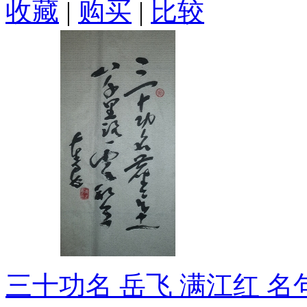
收藏
|
购买
|
比较
三十功名 岳飞 满江红 