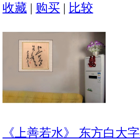
收藏
|
购买
|
比较
《上善若水》 东方白大