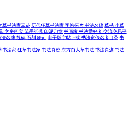
大草书法家真迹
历代狂草书法家 字帖拓片 书法名碑
草书 小草
具 文房四宝 笔墨纸砚 印泥印章
书画家 书法爱好者 交流交易平
法名碑 魏碑 石刻 篆刻
电子版字帖下载 书法家佚名者目录
书
草书法家
狂草书法家
书法真迹
东方白大草书法
书法真迹
书法