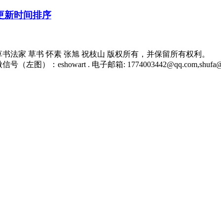
家 狂草书法家 草书 怀素 张旭 祝枝山 版权所有，并保留所有权利。
号（左图）：eshowart . 电子邮箱: 1774003442@qq.com,shufa@sh