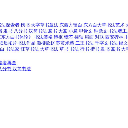
书法探索者
榜书 大字草书章法 东西方留白
东方白大草书法艺术 
楷
隶书 八分书 汉简书法
篆书 大篆 小篆 甲骨文 钟鼎文
书法者工
《东方白书体论》
书法装裱 镜框 镜芯 挂轴 扇面 对联
西安碑林 书
 纸质拓片书法作品
颜柳欧赵
苏黄米蔡
二王书法
千字文书法 经文
白
书法家
狂草书法
大草书法
草书
书法
行书
楷书
隶书
篆书
大
法者再查
八分书 汉简书法