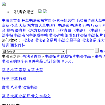
书法者欢迎您
书法者首页
狂草书法家东方白 怀素张旭风范
毛泽东诗词大草
章草 今草 大草
东方白大草书画社 书法家 书法者
行书 行草 行
台
楷书 颜真卿《东方朔画赞碑》正楷直白
《书论》《书谱》
法字帖 书法者习字纸质字帖
书法碑帖 纸质名碑法帖
书法拓片
热门搜索 ：
书法者
书法者交易网
书法交易平台
书法交易
东方
培训
西安碑林
书
书法者之路:
书法者首页
书法拓片 纸质拓片书法作品
隶书 
>
>
书法者购物车有 0 件商品 .总计金额 ￥0.00 .
草书 小草 章草 今草 大草
行书 行草 行楷
隶书 八分书 汉简书法
篆书 大篆 小篆 甲骨文 钟鼎文