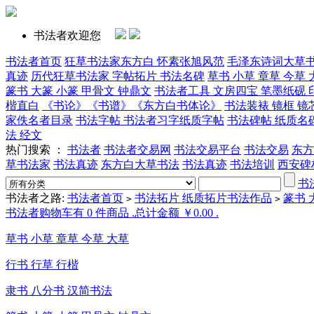
书法者欢迎您
书法者首页
狂草书法家东方白 怀素张旭风范
毛泽东诗词大草
真迹
历代狂草书法家 字帖拓片 书法名碑
草书 小草 章草 今草 
篆书 大篆 小篆 甲骨文 钟鼎文
书法者工具 文房四宝 笔墨纸砚 
楷直白
《书论》《书谱》《东方白书体论》
书法装裱 镜框 镜
家佚名者目录
书法字帖 书法者习字纸质字帖
书法碑帖 纸质名
法 经文
热门搜索 ：
书法者
书法者交易网
书法交易平台
书法交易
东方
草书法家
书法真迹
东方白大草书法
书法真迹
书法培训
西安碑
书
书法者之路:
书法者首页
书法拓片 纸质拓片书法作品
篆书 
>
>
书法者购物车有 0 件商品 .总计金额 ￥0.00 .
草书 小草 章草 今草 大草
行书 行草 行楷
隶书 八分书 汉简书法