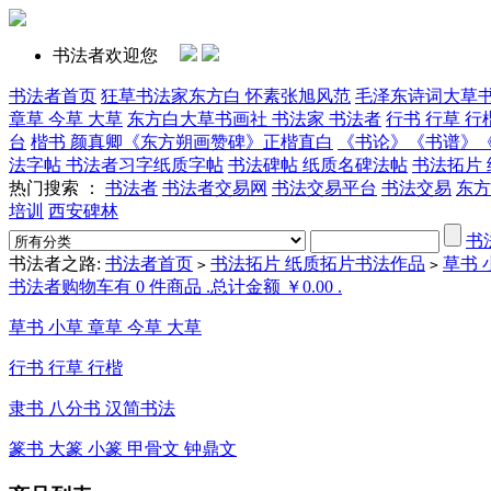
书法者欢迎您
书法者首页
狂草书法家东方白 怀素张旭风范
毛泽东诗词大草
章草 今草 大草
东方白大草书画社 书法家 书法者
行书 行草 行
台
楷书 颜真卿《东方朔画赞碑》正楷直白
《书论》《书谱》
法字帖 书法者习字纸质字帖
书法碑帖 纸质名碑法帖
书法拓片
热门搜索 ：
书法者
书法者交易网
书法交易平台
书法交易
东方
培训
西安碑林
书
书法者之路:
书法者首页
书法拓片 纸质拓片书法作品
草书 
>
>
书法者购物车有 0 件商品 .总计金额 ￥0.00 .
草书 小草 章草 今草 大草
行书 行草 行楷
隶书 八分书 汉简书法
篆书 大篆 小篆 甲骨文 钟鼎文