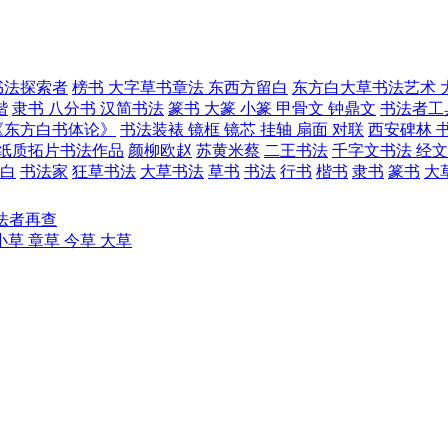
书法探索者
榜书 大字草书章法 东西方留白
东方白大草书法艺术 
楷
隶书 八分书 汉简书法
篆书 大篆 小篆 甲骨文 钟鼎文
书法者工
《东方白书体论》
书法装裱 镜框 镜芯 挂轴 扇面 对联
西安碑林 书
 纸质拓片书法作品
颜柳欧赵
苏黄米蔡
二王书法
千字文书法 经文
白
书法家
狂草书法
大草书法
草书
书法
行书
楷书
隶书
篆书
大
法者再查
小草 章草 今草 大草