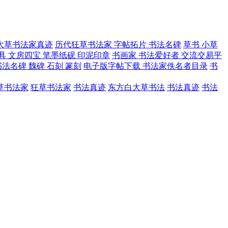
大草书法家真迹
历代狂草书法家 字帖拓片 书法名碑
草书 小草
具 文房四宝 笔墨纸砚 印泥印章
书画家 书法爱好者 交流交易平
法名碑 魏碑 石刻 篆刻
电子版字帖下载 书法家佚名者目录
书
草书法家
狂草书法家
书法真迹
东方白大草书法
书法真迹
书法