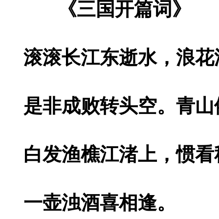
《三国开篇词》
滚滚长江东逝水，浪花
是非成败转头空。青山
白发渔樵江渚上，惯看
一壶浊酒喜相逢。