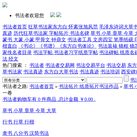
书法者欢迎您
书法者首页
狂草书法家东方白 怀素张旭风范
毛泽东诗词大草
真迹
历代狂草书法家 字帖拓片 书法名碑
草书 小草 章草 今草 
篆书 大篆 小篆 甲骨文 钟鼎文
书法者工具 文房四宝 笔墨纸砚 
楷直白
《书论》《书谱》《东方白书体论》
书法装裱 镜框 镜
家佚名者目录
书法字帖 书法者习字纸质字帖
书法碑帖 纸质名
法 经文
热门搜索 ：
书法者
书法者交易网
书法交易平台
书法交易
东方
草书法家
书法真迹
东方白大草书法
书法真迹
书法培训
西安碑
书
书法者之路:
书法者首页
书法拓片 纸质拓片书法作品
草书 
>
>
一卷
书法者购物车有 0 件商品 .总计金额 ￥0.00 .
草书 小草 章草 今草 大草
行书 行草 行楷
隶书 八分书 汉简书法