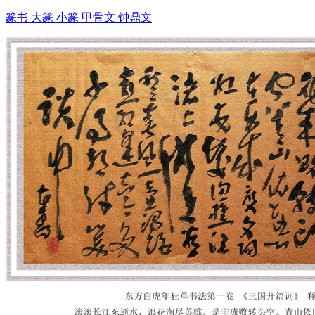
篆书 大篆 小篆 甲骨文 钟鼎文