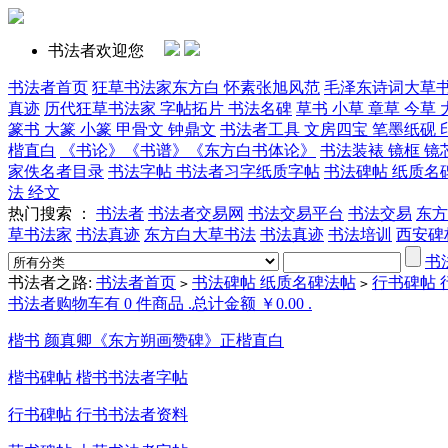
书法者欢迎您
书法者首页
狂草书法家东方白 怀素张旭风范
毛泽东诗词大草
真迹
历代狂草书法家 字帖拓片 书法名碑
草书 小草 章草 今草 
篆书 大篆 小篆 甲骨文 钟鼎文
书法者工具 文房四宝 笔墨纸砚 
楷直白
《书论》《书谱》《东方白书体论》
书法装裱 镜框 镜
家佚名者目录
书法字帖 书法者习字纸质字帖
书法碑帖 纸质名
法 经文
热门搜索 ：
书法者
书法者交易网
书法交易平台
书法交易
东方
草书法家
书法真迹
东方白大草书法
书法真迹
书法培训
西安碑
书
书法者之路:
书法者首页
书法碑帖 纸质名碑法帖
行书碑帖 
>
>
书法者购物车有 0 件商品 .总计金额 ￥0.00 .
楷书 颜真卿《东方朔画赞碑》正楷直白
楷书碑帖 楷书书法者字帖
行书碑帖 行书书法者资料