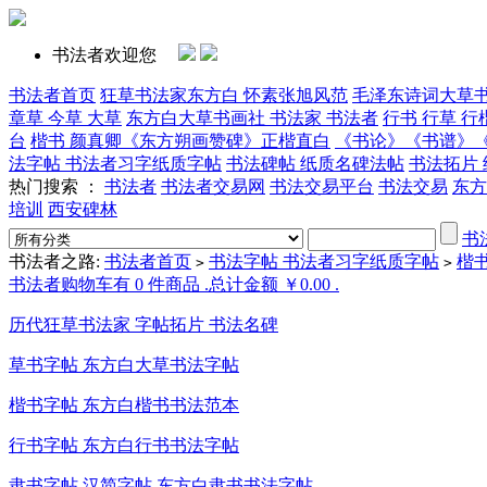
书法者欢迎您
书法者首页
狂草书法家东方白 怀素张旭风范
毛泽东诗词大草
章草 今草 大草
东方白大草书画社 书法家 书法者
行书 行草 行
台
楷书 颜真卿《东方朔画赞碑》正楷直白
《书论》《书谱》
法字帖 书法者习字纸质字帖
书法碑帖 纸质名碑法帖
书法拓片
热门搜索 ：
书法者
书法者交易网
书法交易平台
书法交易
东方
培训
西安碑林
书
书法者之路:
书法者首页
书法字帖 书法者习字纸质字帖
楷
>
>
书法者购物车有 0 件商品 .总计金额 ￥0.00 .
历代狂草书法家 字帖拓片 书法名碑
草书字帖 东方白大草书法字帖
楷书字帖 东方白楷书书法范本
行书字帖 东方白行书书法字帖
隶书字帖 汉简字帖 东方白隶书书法字帖