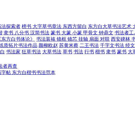
书法探索者
榜书 大字草书章法 东西方留白
东方白大草书法艺术 
楷
隶书 八分书 汉简书法
篆书 大篆 小篆 甲骨文 钟鼎文
书法者工
《东方白书体论》
书法装裱 镜框 镜芯 挂轴 扇面 对联
西安碑林 书
 纸质拓片书法作品
颜柳欧赵
苏黄米蔡
二王书法
千字文书法 经文
白
书法家
狂草书法
大草书法
草书
书法
行书
楷书
隶书
篆书
大
法者再查
书字帖 东方白楷书书法范本