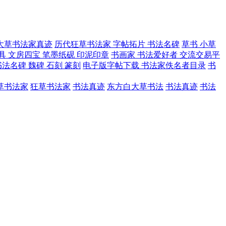
大草书法家真迹
历代狂草书法家 字帖拓片 书法名碑
草书 小草
具 文房四宝 笔墨纸砚 印泥印章
书画家 书法爱好者 交流交易平
法名碑 魏碑 石刻 篆刻
电子版字帖下载 书法家佚名者目录
书
草书法家
狂草书法家
书法真迹
东方白大草书法
书法真迹
书法