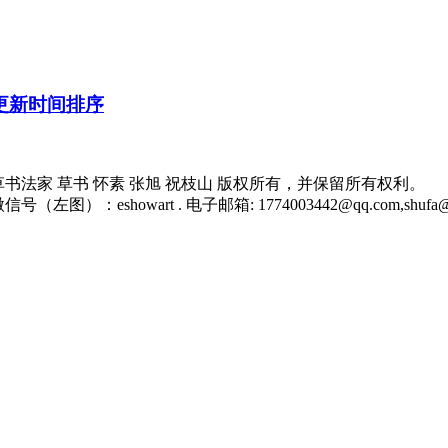
家 狂草书法家 草书 怀素 张旭 祝枝山 版权所有，并保留所有权利。
号（左图）：eshowart . 电子邮箱: 1774003442@qq.com,shufa@sh