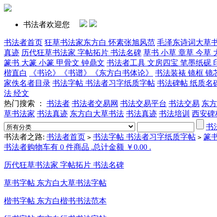
书法者欢迎您
书法者首页
狂草书法家东方白 怀素张旭风范
毛泽东诗词大草
真迹
历代狂草书法家 字帖拓片 书法名碑
草书 小草 章草 今草 
篆书 大篆 小篆 甲骨文 钟鼎文
书法者工具 文房四宝 笔墨纸砚 
楷直白
《书论》《书谱》《东方白书体论》
书法装裱 镜框 镜
家佚名者目录
书法字帖 书法者习字纸质字帖
书法碑帖 纸质名
法 经文
热门搜索 ：
书法者
书法者交易网
书法交易平台
书法交易
东方
草书法家
书法真迹
东方白大草书法
书法真迹
书法培训
西安碑
书
书法者之路:
书法者首页
书法字帖 书法者习字纸质字帖
篆
>
>
书法者购物车有 0 件商品 .总计金额 ￥0.00 .
历代狂草书法家 字帖拓片 书法名碑
草书字帖 东方白大草书法字帖
楷书字帖 东方白楷书书法范本